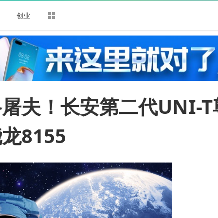
司
创业
格屠夫！长安第二代UNI-T
8155