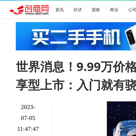
资讯
经济
观察
商业
公
世界消息！9.99万价
享型上市：入门就有骁龙
2023-
07-05
11:47:47