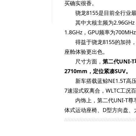
买确实很香。
骁龙8155是目前全行业
其中大核主频为2.96GH
1.8GHz，GPU频率为700M
得益于骁龙8155的加持
座舱体验更出色。
尺寸方面，
第二代UNI-
2710mm，定位紧凑SUV。
新车搭载蓝鲸NE1.5T高
7速湿式双离合，WLTC工况百
内饰上，第二代UNI-T尊
体式运动座椅、D型方向盘、