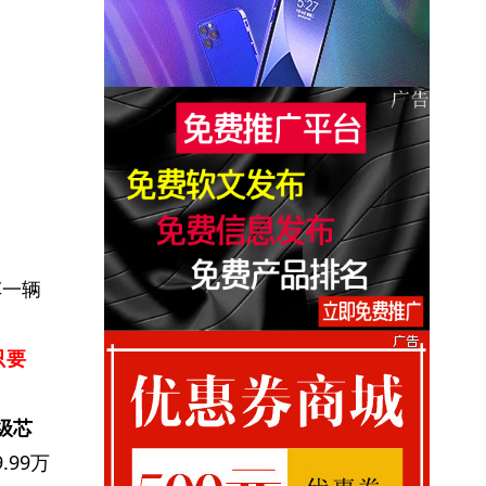
车一辆
只要
级芯
9.99万