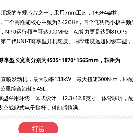
最顶级的车规芯片之一，采用7nm工艺，1+3+4架构。
z，三个高性能核心主频为2.42GHz，四个低功耗小核主频
Hz，NPU运行频率可达900MHz，AI算力更是达到8TOPS。
，第二代UNI-T尊享型开机速度、响应速度远超同级车型
T尊享型长宽高分别为4535*1870*1565mm，轴距为
压直喷发动机，最大功率138kW，最大扭矩300N·m，匹
公里综合油耗6.45L。
享型采用环绕一体式设计，12.3+12.8英寸一体弯联屏，
太空战舰式电子挡杆，科幻感拉满。