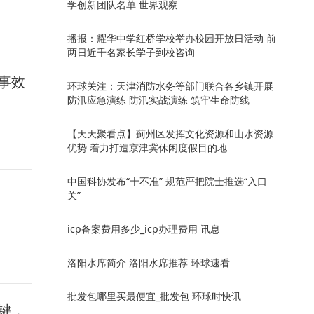
学创新团队名单 世界观察
播报：耀华中学红桥学校举办校园开放日活动 前
两日近千名家长学子到校咨询
事效
环球关注：天津消防水务等部门联合各乡镇开展
防汛应急演练 防汛实战演练 筑牢生命防线
【天天聚看点】蓟州区发挥文化资源和山水资源
优势 着力打造京津冀休闲度假目的地
中国科协发布“十不准” 规范严把院士推选“入口
关”
icp备案费用多少_icp办理费用 讯息
洛阳水席简介 洛阳水席推荐 环球速看
批发包哪里买最便宜_批发包 环球时快讯
键，