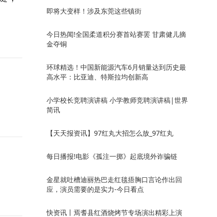
即将大变样！涉及东莞这些镇街
今日热闻!全国柔道积分赛首站赛罢 甘肃健儿摘
金夺铜
环球精选！中国新能源汽车6月销量达到历史最
高水平：比亚迪、特斯拉均创新高
小学校长竞聘演讲稿 小学教师竞聘演讲稿|世界
简讯
【天天报资讯】97红丸大招怎么放_97红丸
每日播报!电影《孤注一掷》起底境外诈骗链
金星就吐槽迪丽热巴走红毯捂胸口言论作出回
应，演员需要的是实力-今日看点
快资讯丨焉耆县红酒烧烤节专场演出精彩上演