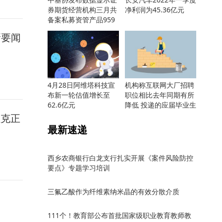
券期货经营机构三月共
净利润为45.36亿元
备案私募资管产品959
只
新要闻
4月28日阿维塔科技宣
机构称互联网大厂招聘
布新一轮估值增长至
职位相比去年同期有所
62.6亿元
降低 投递的应届毕业生
却更多
杜克正
最新速递
西乡农商银行白龙支行扎实开展《案件风险防控
要点》专题学习培训
三氟乙酸作为纤维素纳米晶的有效分散介质
111个！教育部公布首批国家级职业教育教师教