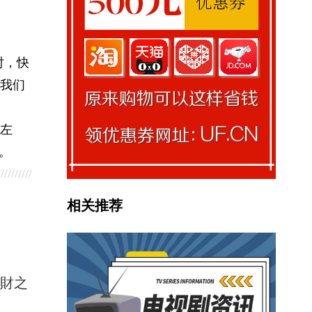
时，快
我们
人左
。
相关推荐
馭財之