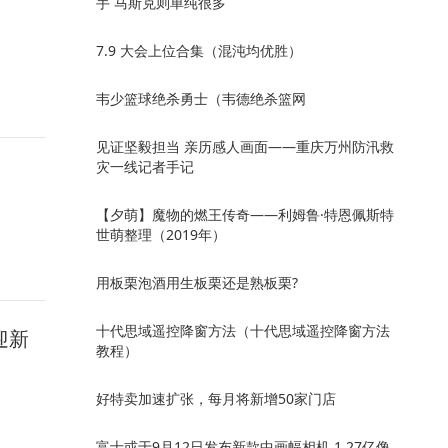
手 马斯克则单纯很多
7.9 大会上位合集（混沌均优胜）
韦少篮球绝杀勇士（韦德绝杀篮网
见证坚毅担当 亲历感人画面——重庆万州防汛救
灾一线记者手记
【夕萌】魔物的燃王传奇——利姆鲁·特恩佩斯特
世萌整理（2019年）
用板栗泡酒用生板栗还是熟板栗?
十代思域遥控降窗方法（十代思域遥控降窗方法
迎新
教程）
好特卖加速扩张，每月将新增50家门店
富士或于9月12日发布新款中画幅相机 1.27亿像