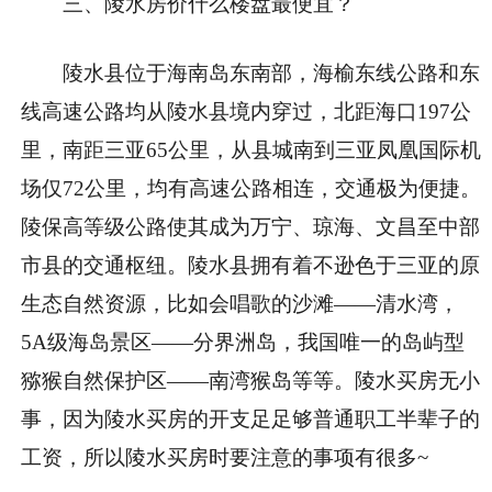
三、陵水房价什么楼盘最便宜？
陵水县位于海南岛东南部，海榆东线公路和东
线高速公路均从陵水县境内穿过，北距海口197公
里，南距三亚65公里，从县城南到三亚凤凰国际机
场仅72公里，均有高速公路相连，交通极为便捷。
陵保高等级公路使其成为万宁、琼海、文昌至中部
市县的交通枢纽。陵水县拥有着不逊色于三亚的原
生态自然资源，比如会唱歌的沙滩——清水湾，
5A级海岛景区——分界洲岛，我国唯一的岛屿型
猕猴自然保护区——南湾猴岛等等。陵水买房无小
事，因为陵水买房的开支足足够普通职工半辈子的
工资，所以陵水买房时要注意的事项有很多~