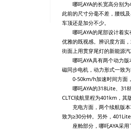
哪吒AYA的长宽高分别为4
此前的尺寸分毫不差，腰线及
车顶还是加分不少。
哪吒AYA的尾部设计着
优雅的既视感。辨识度方面，
街面上用贯穿尾灯的新能源汽
哪吒AYA具有两个动力版本
磁同步电机，动力形式一致为前
0-50km/h加速时间方
哪吒AYA的318Lite、3
CLTC续航里程为401km，
充电方面，两个续航版本车
致为≥30分钟。另外，401Li
座舱部分，哪吒AYA采用