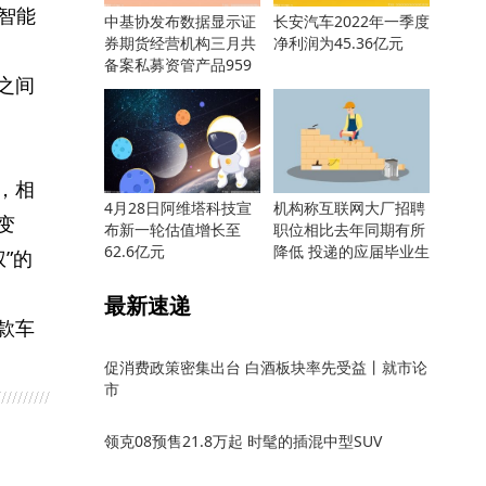
、智能
中基协发布数据显示证
长安汽车2022年一季度
券期货经营机构三月共
净利润为45.36亿元
备案私募资管产品959
之间
只
，相
4月28日阿维塔科技宣
机构称互联网大厂招聘
变
布新一轮估值增长至
职位相比去年同期有所
62.6亿元
降低 投递的应届毕业生
”的
却更多
最新速递
款车
促消费政策密集出台 白酒板块率先受益丨就市论
市
领克08预售21.8万起 时髦的插混中型SUV