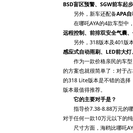
BSD盲区预警、SGW前车起
另外，新车还配备
APA
在哪吒AYA的4款车型中
远程控制、前排双安全气囊、
另外，318版本及401版
感应式自动雨刷、LED前大灯
作为一款价格亲民的车型
的方案也就很简单了：对于占
的318 Lite版本是不错的
版本最值得推荐。
它的主要对手是？
指导价7.38-8.88万元
对于任何一款10万元以下的
尺寸方面，海鸥比哪吒A