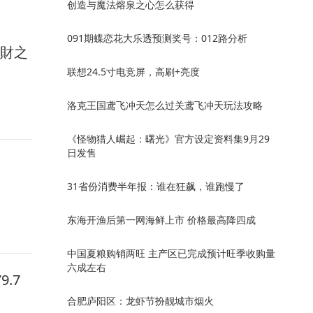
创造与魔法熔泉之心怎么获得
091期蝶恋花大乐透预测奖号：012路分析
馭財之
联想24.5寸电竞屏，高刷+亮度
洛克王国鸢飞冲天怎么过关鸢飞冲天玩法攻略
《怪物猎人崛起：曙光》官方设定资料集9月29
日发售
31省份消费半年报：谁在狂飙，谁跑慢了
东海开渔后第一网海鲜上市 价格最高降四成
中国夏粮购销两旺 主产区已完成预计旺季收购量
六成左右
.7
合肥庐阳区：龙虾节扮靓城市烟火