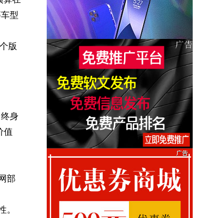
等车型
两个版
、终身
价值
网部
性。