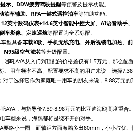
步提示、DDW疲劳驾驶提醒
等预警及提示功能。
自动泊车辅助、RPA一键式遥控泊车
等辅助功能。
，
12英寸数码仪表+14.6英寸智能中控大屏、AI语音助手、
倒车影像、定速巡航
等配置为全系标配。
本车型具备
车载K歌、手机无线充电、外后视镜电加热、
、N95级空气滤芯
等升级配置。
，哪吒AYA从入门到顶配的价格差仅有1.5万元，那么配
标、用车频率不高、配置要求不高的用户来说，选择7.3
选择；对于选择它作为家庭唯一用车的朋友来说，8.88万元的
的哪吒AYA，与指导价7.39-8.98万元的比亚迪海鸥高度重合
纯电车型来说，海鸥都将是绕不开的对手。
YA要略小一圈，而轴距方面海鸥多出80mm，小小占优。