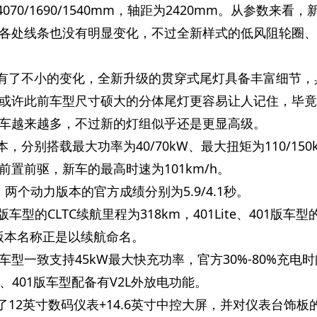
070/1690/1540mm，轴距为2420mm。从参数来看，
各处线条也没有明显变化，不过全新样式的低风阻轮圈、
实有了不小的变化，全新升级的贯穿式尾灯具备丰富细节，
或许此前车型尺寸硕大的分体尾灯更容易让人记住，毕竟
车越来越多，不过新的灯组似乎还是更显高级。
，分别搭载最大功率为40/70kW、最大扭矩为110/150
置前驱，新车的最高时速为101km/h。
面，两个动力版本的官方成绩分别为5.9/4.1秒。
18版车型的CLTC续航里程为318km，401Lite、401版车型
其版本名称正是以续航命名。
型一致支持45kW最大快充功率，官方30%-80%充电
te、401版车型配备有V2L外放电功能。
了12英寸数码仪表+14.6英寸中控大屏，并对仪表台饰板