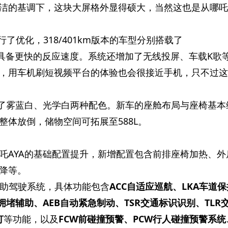
洁的基调下，这块大屏格外显得硕大，当然这也是从哪吒
行了优化，318/401km版本的车型分别搭载了
，系统具备更快的反应速度。系统还增加了无线投屏、车载K歌
，用车机刷短视频平台的体验也会很接近手机，只不过这
增了雾蓝白、光学白两种配色。新车的座舱布局与座椅基本
整体放倒，储物空间可拓展至588L。
吒AYA的基础配置提升，新增配置包含前排座椅加热、外
降等。
辅助驾驶系统，具体功能包含
ACC自适应巡航、LKA车道
通拥堵辅助、AEB自动紧急制动、TSR交通标识识别、TLR
灯
等功能，以及
FCW前碰撞预警、PCW行人碰撞预警系统