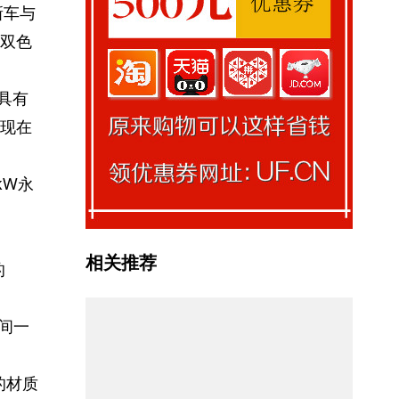
新车与
双色
具有
现在
kW永
相关推荐
的
时间一
的材质