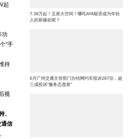
V起
7.38万起！五座大空间！哪吒AYA能否成为年轻
人的新爆款呢？
等功
个“手
维持
6月广州交通主管部门办结网约车投诉287宗，超
三成投诉“服务态度差”
后视
保持、
交通信
、