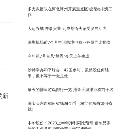
多支救援队在河北涿州开展重点区域清淤排涝工
作
大运兴城 赛事兴业 到成都街头感受发展活力
深圳机场前7个月空运跨境电商业务量同比翻倍
今年第7号台风“兰恩”今天上午生成
沙特举办和平峰会，42国参与，虽然没任何结
果，但不等于一无是处
最火的捕鱼游戏排行一览 捕鱼手游排行榜前十名
的新
淘宝买东西如何省钱淘金币（淘宝买东西如何省
钱）
丰华股份：2023上半年净利同比预亏 铝制品家
居加工业务客户部分产品未完成验收