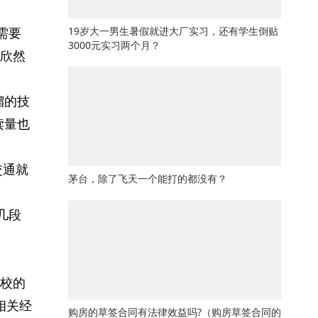
需要
19岁大一男生暑假就进大厂实习，还有学生倒贴
3000元实习两个月？
欣然
溜的技
读量也
交通就
茅台，除了飞天一个能打的都没有？
几段
校的
相关经
购房的草签合同有法律效益吗?（购房草签合同的