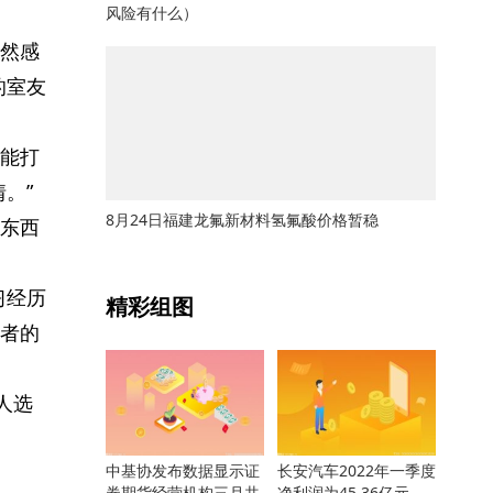
风险有什么）
然感
的室友
能打
。”
8月24日福建龙氟新材料氢氟酸价格暂稳
到东西
关键词：
习经历
精彩组图
者的
人选
中基协发布数据显示证
长安汽车2022年一季度
券期货经营机构三月共
净利润为45.36亿元