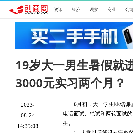
资讯
经济
观察
商业
公
19岁大一男生暑假就
3000元实习两个月？
6月初，大一学生kk结
2023-
电话面试、笔试和两轮面试的
08-24
生。
14:35:08
“上大学以后就没有完整