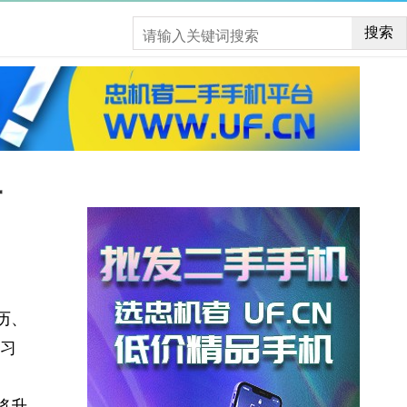
搜索
贴
历、
习
将升