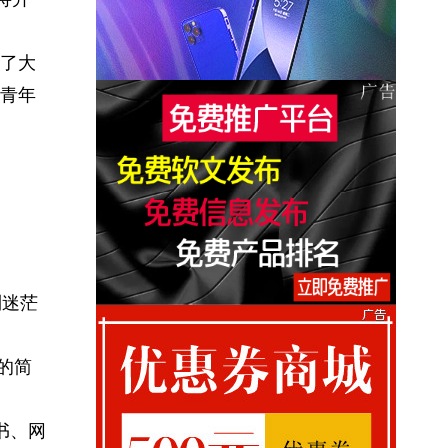
了大
青年
到迷茫
的简
书、网