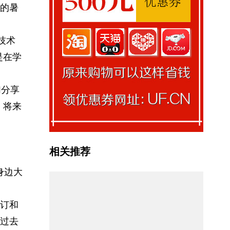
的暑
技术
是在学
们分享
，将来
相关推荐
身边大
订和
过去