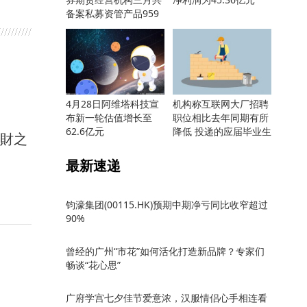
备案私募资管产品959
只
4月28日阿维塔科技宣
机构称互联网大厂招聘
布新一轮估值增长至
职位相比去年同期有所
62.6亿元
降低 投递的应届毕业生
馭財之
却更多
最新速递
钧濠集团(00115.HK)预期中期净亏同比收窄超过
90%
曾经的广州“市花”如何活化打造新品牌？专家们
畅谈“花心思”
广府学宫七夕佳节爱意浓，汉服情侣心手相连看