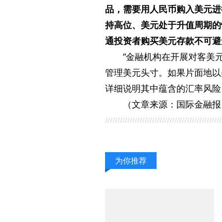
品，需要用人民币购入美元进
持高位、美元处于升值周期的
通投资者购买美元存款不可避
“金融机构在开展对客美
管理美元头寸。如果片面地以
详细说明其中蕴含的汇率风险
（文章来源：国际金融报
为你推荐