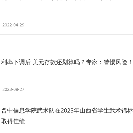
2022-04-29
利率下调后 美元存款还划算吗？专家：警惕风险
2023-08-27
晋中信息学院武术队在2023年山西省学生武术锦
取得佳绩