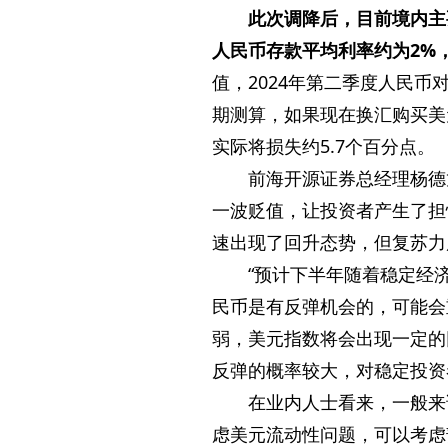
此次调降后，目前境内主
人民币存款平均利率约为2%，
值，2024年第二季度人民币
期测算，如果现在换汇购买美
实际将损失约5.7个百分点。
前海开源证券总经理杨德
一波贬值，让投资者产生了担
速出现了回升态势，但复苏力
“预计下半年随着稳定经
民币是有反弹机会的，可能会重
弱，美元指数将会出现一定的
反弹的概率较大，对稳定投资
在业内人士看来，一般来
虑美元流动性问题，可以考虑