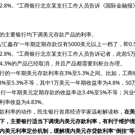
2.8%。”工商银行北京某支行工作人员告诉《国际金融报
的主要银行均下调美元存款产品的利率。
‘汇鑫存’一年期定期存款仅有5000美元以上一档了，即0.
.8%。”工商银行北京某支行工作人员告诉记者，此前5
4.3%的产品已经取消，并且产品都需要到柜台办理。
行的一年期美元存款利率在3%至5.3%之间。比如，工商
%至5.3%不等，其中1万美元一年期收益率为4.8%，50
银行一年期美元定期存款的收益率达3.4%至5%不等；兴
率收益为4.83%。
款利率的动作，民生银行首席经济学家温彬解读称，
在美
下，主要银行适当下调境内美元存款利率，有利于维护境
内美元利率定价机制，缓解境内美元存贷款利率“倒挂”等