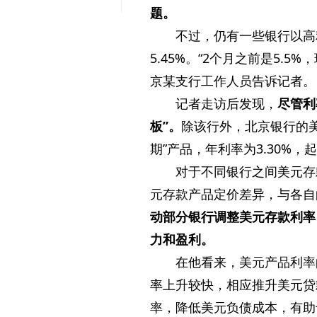
题。
不过，仍有一些银行以高
5.45%。“2个月之前是5
京某支行工作人员告诉记者。
记者走访后发现，
尽管利
板”。
除该行外，北京银行的美
期”产品，年利率为3.30%，
对于不同银行之间美元存
元存款产品定价差异，与各自
动部分银行调整美元存款利率
力和盈利。
在他看来，美元产品利率
率上升较快，相应推升美元贷
率，降低美元负债成本，有助