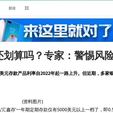
司
创业
还划算吗？专家：警惕风
美元存款产品利率自2022年起一路上升。但近期，多家
(资料图片)
‘汇鑫存’一年期定期存款仅有5000美元以上一档了，即0.