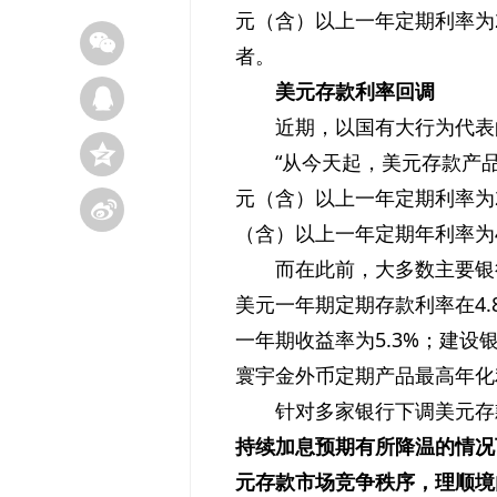
元（含）以上一年定期利率为
者。
美元存款利率回调
近期，以国有大行为代表
“从今天起，美元存款产品
元（含）以上一年定期利率为2
（含）以上一年定期年利率为
而在此前，大多数主要银
美元一年期定期存款利率在4.8
一年期收益率为5.3%；建设
寰宇金外币定期产品最高年化利
针对多家银行下调美元存
持续加息预期有所降温的情况
元存款市场竞争秩序，理顺境