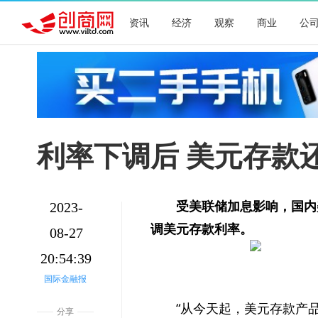
资讯
经济
观察
商业
公
利率下调后 美元存款
受美联储加息影响，国内
2023-
调美元存款利率。
08-27
20:54:39
国际金融报
“从今天起，美元存款产品
分享