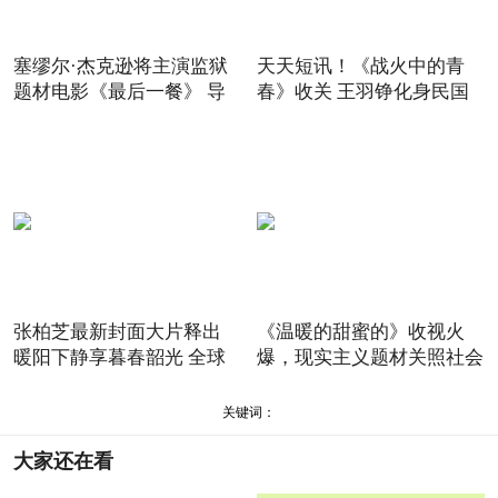
塞缪尔·杰克逊将主演监狱
天天短讯！《战火中的青
题材电影《最后一餐》 导
春》收关 王羽铮化身民国
清
张柏芝最新封面大片释出
《温暖的甜蜜的》收视火
暖阳下静享暮春韶光 全球
爆，现实主义题材关照社会
情
关键词：
大家还在看