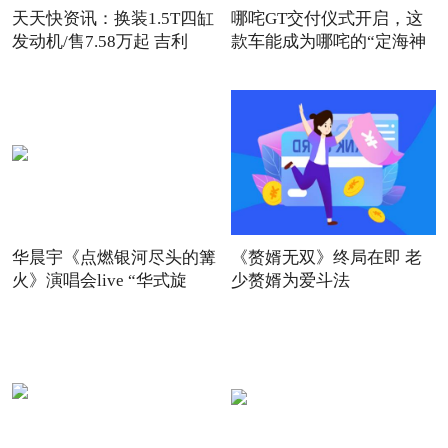
天天快资讯：换装1.5T四缸
哪咤GT交付仪式开启，这
发动机/售7.58万起 吉利
款车能成为哪咤的“定海神
针
华晨宇《点燃银河尽头的篝
《赘婿无双》终局在即 老
火》演唱会live “华式旋
少赘婿为爱斗法