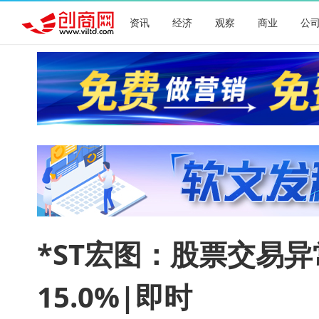
资讯
经济
观察
商业
公
*ST宏图：股票交易异
15.0%|即时