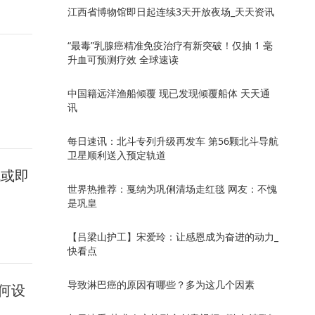
江西省博物馆即日起连续3天开放夜场_天天资讯
“最毒”乳腺癌精准免疫治疗有新突破！仅抽 1 毫
升血可预测疗效 全球速读
中国籍远洋渔船倾覆 现已发现倾覆船体 天天通
讯
每日速讯：北斗专列升级再发车 第56颗北斗导航
卫星顺利送入预定轨道
代或即
世界热推荐：戛纳为巩俐清场走红毯 网友：不愧
是巩皇
【吕梁山护工】宋爱玲：让感恩成为奋进的动力_
快看点
导致淋巴癌的原因有哪些？多为这几个因素
何设