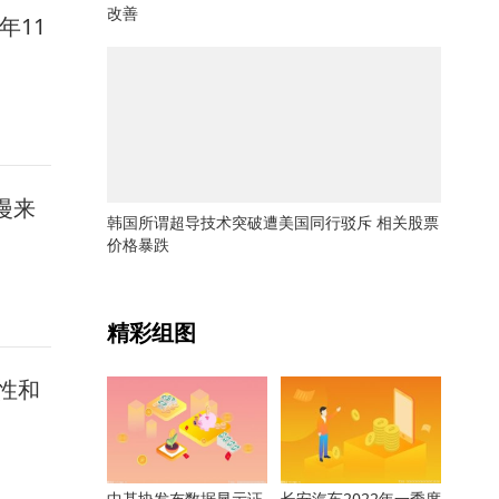
改善
年11
漫来
韩国所谓超导技术突破遭美国同行驳斥 相关股票
价格暴跌
关键词：
精彩组图
性和
中基协发布数据显示证
长安汽车2022年一季度