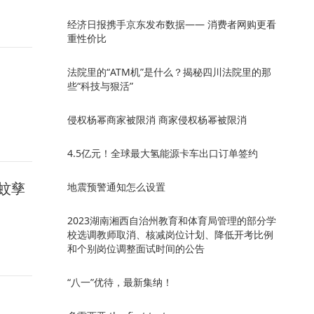
经济日报携手京东发布数据—— 消费者网购更看
重性价比
法院里的“ATM机”是什么？揭秘四川法院里的那
些“科技与狠活”
侵权杨幂商家被限消 商家侵权杨幂被限消
4.5亿元！全球最大氢能源卡车出口订单签约
蚊孳
地震预警通知怎么设置
2023湖南湘西自治州教育和体育局管理的部分学
校选调教师取消、核减岗位计划、降低开考比例
和个别岗位调整面试时间的公告
“八一”优待，最新集纳！