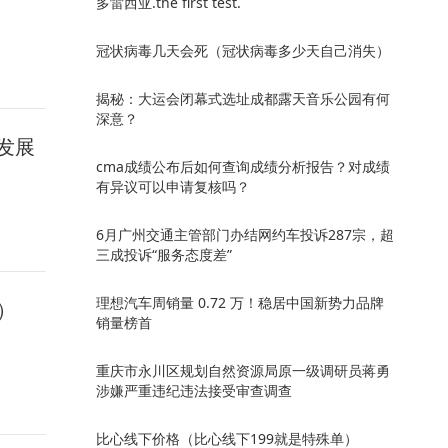
多雷西亚.the first test.
冠状病毒几天会死（冠状病毒多少天自己消失）
揭秘：大运会闭幕式选址成都露天音乐公园有何
深意？
发展
cma成绩公布后如何查询成绩分析报告？对成绩
有异议可以申请复核吗？
6月广州交通主管部门办结网约车投诉287宗，超
三成投诉“服务态度差”
理想汽车周销量 0.72 万！稳居中国新势力品牌
）
销量榜首
重庆市永川区规划自然资源局原一级调研员蒋勇
涉嫌严重违纪违法接受审查调查
比心线下价格（比心线下199就是特殊单）