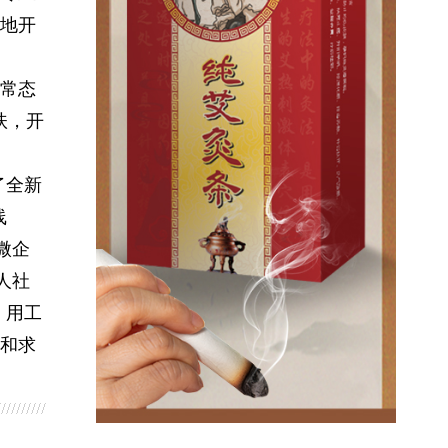
地开
常态
扶，开
了全新
线
微企
人社
、用工
和求