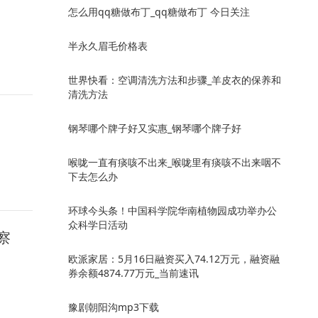
怎么用qq糖做布丁_qq糖做布丁 今日关注
半永久眉毛价格表
世界快看：空调清洗方法和步骤_羊皮衣的保养和
清洗方法
钢琴哪个牌子好又实惠_钢琴哪个牌子好
喉咙一直有痰咳不出来_喉咙里有痰咳不出来咽不
下去怎么办
环球今头条！中国科学院华南植物园成功举办公
众科学日活动
察
欧派家居：5月16日融资买入74.12万元，融资融
券余额4874.77万元_当前速讯
豫剧朝阳沟mp3下载