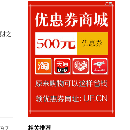
馭財之
相关推荐
.7