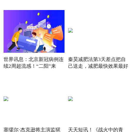
搞
世界讯息：北京新冠病例连
秦昊减肥法第3天差点把自
续2周超流感！“二阳”来
己送走，减肥最快效果最好
塞缪尔·杰克逊将主演监狱
天天短讯！《战火中的青