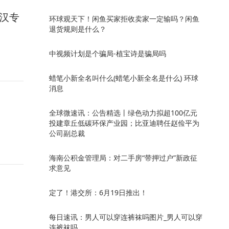
武汉专
环球观天下！闲鱼买家拒收卖家一定输吗？闲鱼
退货规则是什么？
中视频计划是个骗局-植宝诗是骗局吗
蜡笔小新全名叫什么(蜡笔小新全名是什么) 环球
消息
全球微速讯：公告精选丨绿色动力拟超100亿元
投建章丘低碳环保产业园；比亚迪聘任赵俭平为
公司副总裁
海南公积金管理局：对二手房“带押过户”新政征
求意见
定了！港交所：6月19日推出！
每日速讯：男人可以穿连裤袜吗图片_男人可以穿
连裤袜吗