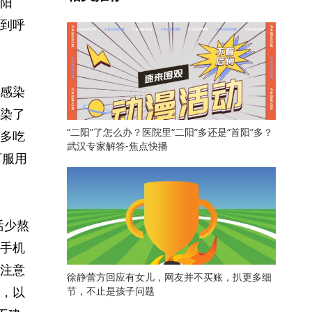
阳
到呼
感染
染了
“二阳”了怎么办？医院里“二阳”多还是“首阳”多？
多吃
武汉专家解答-焦点快播
可服用
活少熬
手机
注意
徐静蕾方回应有女儿，网友并不买账，扒更多细
，以
节，不止是孩子问题