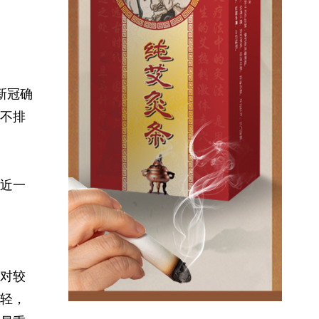
新冠确
不排
近一
对较
轻，