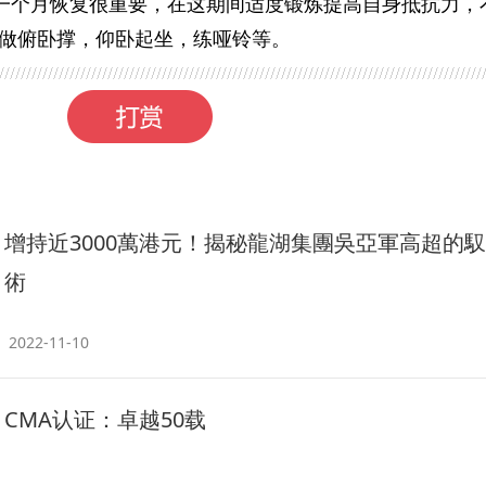
的一个月恢复很重要，在这期间适度锻炼提高自身抵抗力，
做俯卧撑，仰卧起坐，练哑铃等。
增持近3000萬港元！揭秘龍湖集團吳亞軍高超的
術
2022-11-10
CMA认证：卓越50载