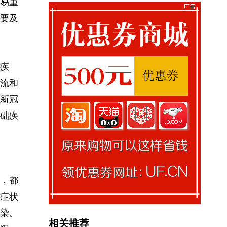
易重
要及
疾
流和
新冠
础疾
，都
症状
染。
相关推荐