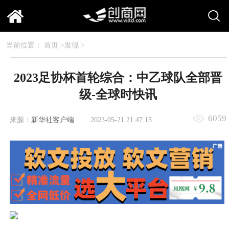
当前位置：
首页
>
发现
>
2023足协杯首轮综合：中乙球队全部晋
级-全球时快讯
6059
来源：
新华社客户端
2023-05-21 21:47:15