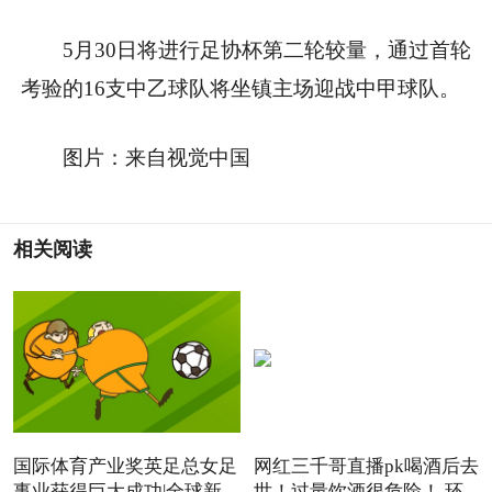
5月30日将进行足协杯第二轮较量，通过首轮
考验的16支中乙球队将坐镇主场迎战中甲球队。
图片：来自视觉中国
相关阅读
国际体育产业奖英足总女足
网红三千哥直播pk喝酒后去
事业获得巨大成功|全球新
世！过量饮酒很危险！ 环